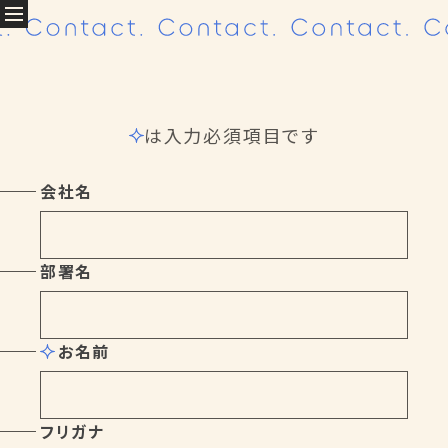
Contact.
は入力必須項目です
About
私たちについて
会社名
Company profile
Access
Projects
クリエイティブ実績
部署名
All
Branding
お名前
Graphic
Web
Movie
Others
フリガナ