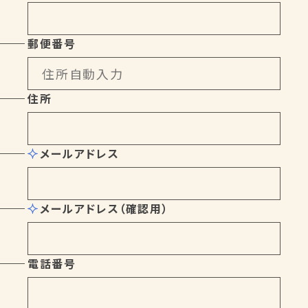
Service
私たちにできること
Archives
活動報告
Faq
よくある質問
郵便番号
Partner
パートナー募集
Contact
お問い合わせ
住所
メールアドレス
メールアドレス（確認用）
電話番号