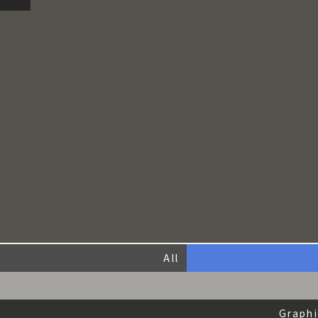
All
Graphi