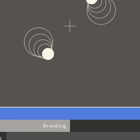
Branding
c