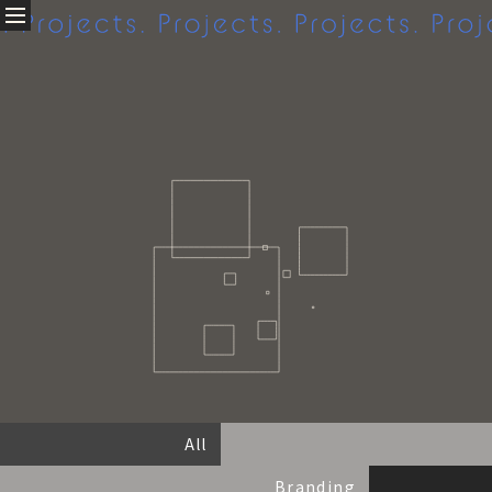
Projects.
About
私たちについて
Company profile
Access
Projects
クリエイティブ実績
All
Branding
Graphic
Web
Movie
All
Others
Branding