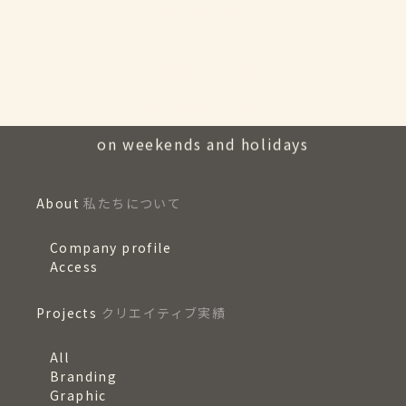
Contact us
10:00〜18：00
We are closed
on weekends and holidays
About
私たちについて
Company profile
Access
Projects
クリエイティブ実績
All
Branding
Graphic