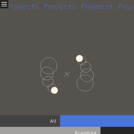
Projects.
About
私たちについて
Company profile
Access
Projects
クリエイティブ実績
All
Branding
Graphic
Web
Movie
All
Others
Branding